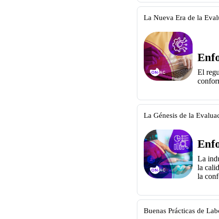
La Nueva Era de la Eva
Enfo
El regu
conform
La Génesis de la Evalua
Enfo
La ind
la
cali
la
conf
Buenas Prácticas de Lab