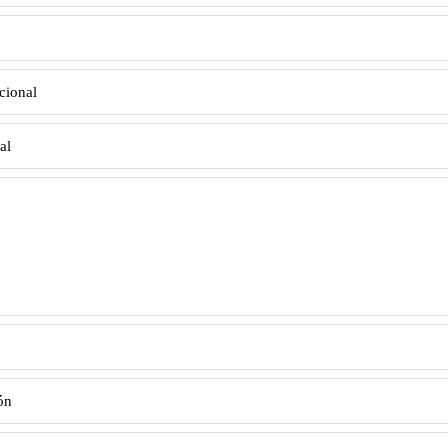
cional
al
ón