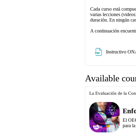
Cada curso está compues
varias lecciones (videos
duración. En ningún cas
A continuación encuentra
Instructivo O
Available cou
La Evaluación de la Co
Enfo
El OEC
para l