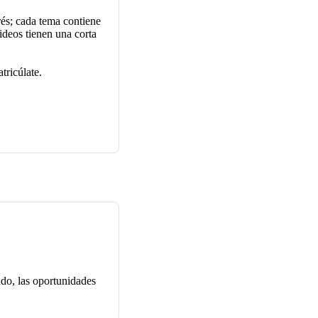
rés; cada tema contiene
ideos tienen una corta
tricúlate.
ado, las
oportunidades