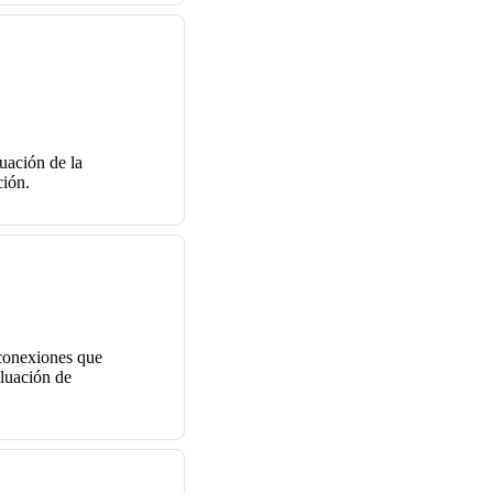
luación de la
ción.
 conexiones que
aluación de