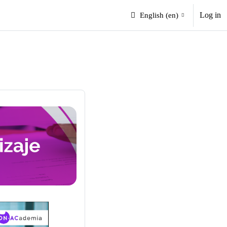
Log in
English ‎(en)‎