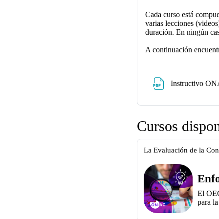
Cada curso está compues
varias lecciones (videos
duración. En ningún cas
A continuación encuentra
Instructivo O
Cursos dispon
La Evaluación de la Co
Enfo
El OEC
para l