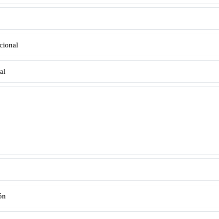
cional
al
ón