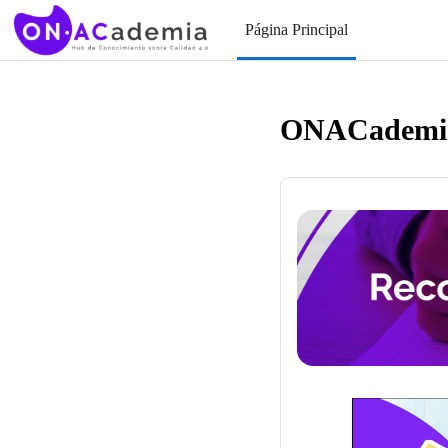
Saltar al contenido principal
Página Principal
ONACademi