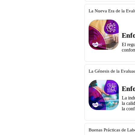
La Nueva Era de la Eva
Enfo
El regu
conform
La Génesis de la Evalua
Enfo
La ind
la
cali
la
conf
Buenas Prácticas de Lab