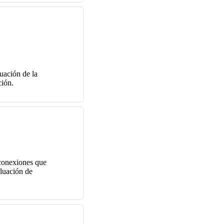
luación de la
ción.
 conexiones que
aluación de