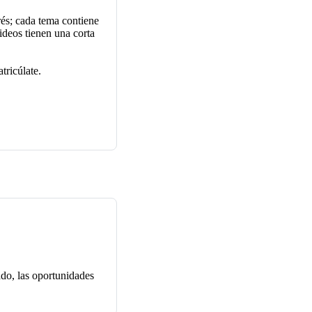
rés; cada tema contiene
ideos tienen una corta
tricúlate.
ado, las
oportunidades